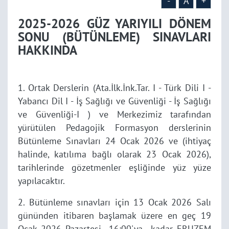
-
A
+
2025-2026 GÜZ YARIYILI DÖNEM
SONU (BÜTÜNLEME) SINAVLARI
HAKKINDA
1. Ortak Derslerin (Ata.İlk.İnk.Tar. I - Türk Dili I -
Yabancı Dil I - İş Sağlığı ve Güvenliği - İş Sağlığı
ve Güvenliği-I ) ve Merkezimiz tarafından
yürütülen Pedagojik Formasyon derslerinin
Bütünleme Sınavları 24 Ocak 2026 ve (ihtiyaç
halinde, katılıma bağlı olarak 23 Ocak 2026),
tarihlerinde gözetmenler eşliğinde yüz yüze
yapılacaktır.
2. Bütünleme sınavları için 13 Ocak 2026 Salı
gününden itibaren başlamak üzere en geç 19
Ocak 2026 Pazartesi 16:00'ya kadar ERUZEM