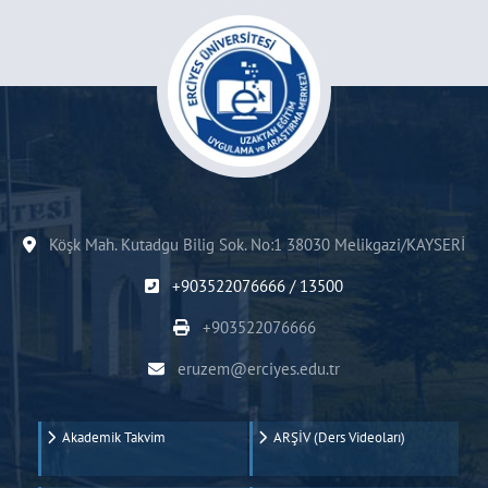
Köşk Mah. Kutadgu Bilig Sok. No:1 38030 Melikgazi/KAYSERİ
+903522076666 / 13500
+903522076666
eruzem@erciyes.edu.tr
Akademik Takvim
ARŞİV (Ders Videoları)