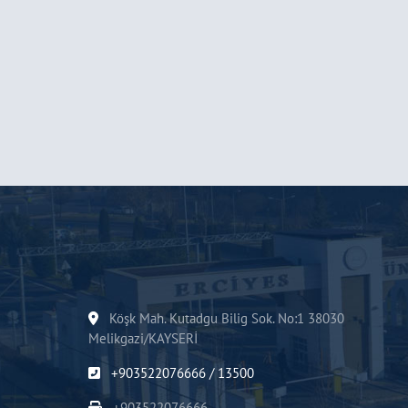
Köşk Mah. Kutadgu Bilig Sok. No:1 38030
Melikgazi/KAYSERİ
+903522076666 / 13500
+903522076666