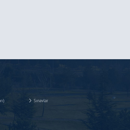
rı)
Sınavlar