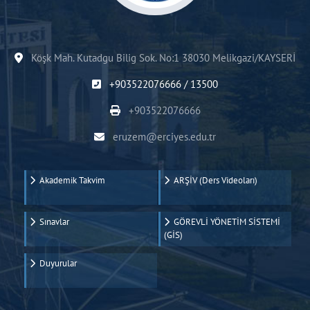
Köşk Mah. Kutadgu Bilig Sok. No:1 38030 Melikgazi/KAYSERİ
+903522076666 / 13500
+903522076666
eruzem@erciyes.edu.tr
Akademik Takvim
ARŞİV (Ders Videoları)
Sınavlar
GÖREVLİ YÖNETİM SİSTEMİ
(GİS)
Duyurular