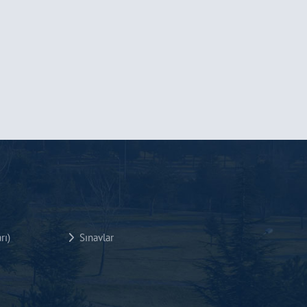
rı)
Sınavlar