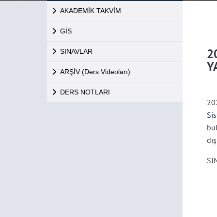
AKADEMİK TAKVİM
GİS
2
SINAVLAR
Y
ARŞİV (Ders Videoları)
DERS NOTLARI
20
Si
bu
dış
SI