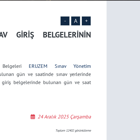
-
A
+
V GİRİŞ BELGELERİNİN
 Belgeleri
ERUZEM Sınav Yönetim
bulunan gün ve saatinde sınav yerlerinde
, giriş belgelerinde bulunan gün ve saat
24 Aralık 2025 Çarşamba
Toplam
12402
görüntüleme