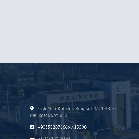
Köşk Mah. Kutadgu Bilig Sok. No:1 38030
Melikgazi/KAYSERİ
+903522076666 / 13500
+903522076666