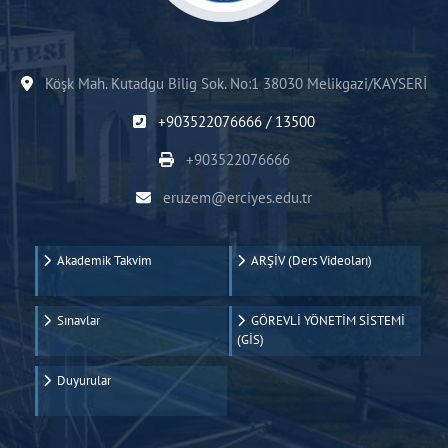
Köşk Mah. Kutadgu Bilig Sok. No:1 38030 Melikgazi/KAYSERİ
+903522076666 / 13500
+903522076666
eruzem@erciyes.edu.tr
Akademik Takvim
ARŞİV (Ders Videoları)
Sınavlar
GÖREVLİ YÖNETİM SİSTEMİ
(GİS)
Duyurular